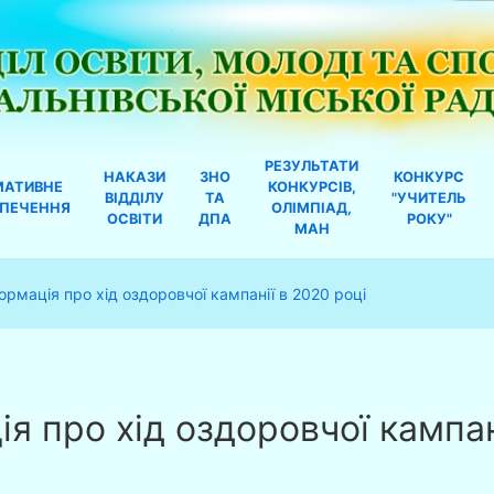
РЕЗУЛЬТАТИ
НАКАЗИ
ЗНО
КОНКУРС
МАТИВНЕ
КОНКУРСІВ,
ВІДДІЛУ
ТА
"УЧИТЕЛЬ
ЗПЕЧЕННЯ
ОЛІМПІАД,
ОСВІТИ
ДПА
РОКУ"
МАН
ормація про хід оздоровчої кампанії в 2020 році
я про хід оздоровчої кампан